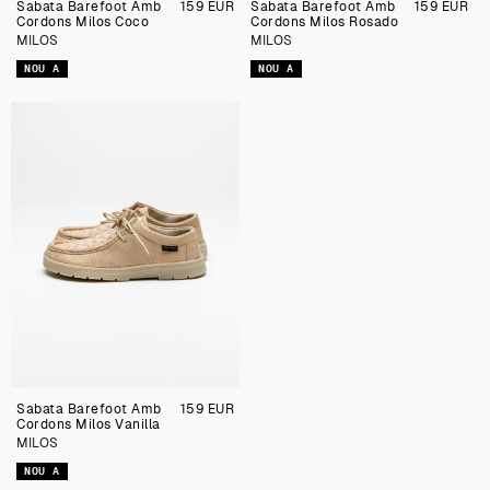
Sabata Barefoot Amb
Preu
159 EUR
Sabata Barefoot Amb
Preu
159 EUR
Cordons Milos Coco
regular
Cordons Milos Rosado
regular
MILOS
MILOS
NOU A
NOU A
Sabata Barefoot Amb
Preu
159 EUR
Cordons Milos Vanilla
regular
MILOS
NOU A