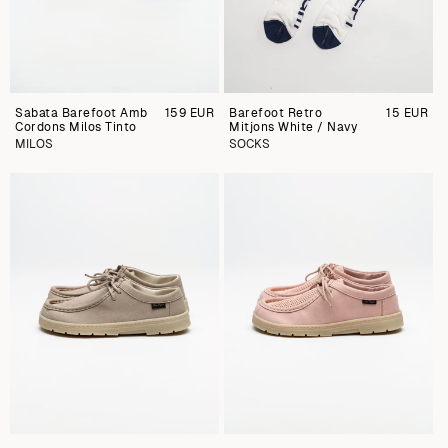
Sabata Barefoot Amb
Preu
159 EUR
Barefoot Retro
Preu
15 EUR
Cordons Milos Tinto
regular
Mitjons White / Navy
regular
MILOS
SOCKS