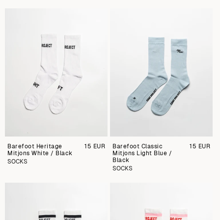
Barefoot Heritage
Preu
15 EUR
Barefoot Classic
Preu
15 EUR
Mitjons White / Black
regular
Mitjons Light Blue /
regular
Black
SOCKS
SOCKS