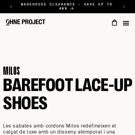
SALTAR AL
WAREHOUSE CLEARANCE - SAVE UP TO
NEW
40%
CONTINGUT
Cart
MILOS
BAREFOOT LACE-UP
SHOES
Les sabates amb cordons Milos redefineixen el
calçat de luxe amb un disseny atemporal i una