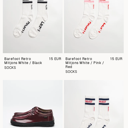
Barefoot Retro
Preu
15 EUR
Barefoot Retro
Preu
15 EUR
Mitjons White / Black
regular
Mitjons White / Pink /
regular
Red
SOCKS
SOCKS