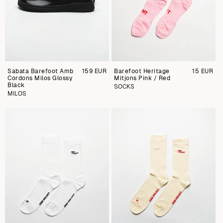
Sabata Barefoot Amb
Preu
159 EUR
Barefoot Heritage
Preu
15 EUR
Cordons Milos Glossy
regular
Mitjons Pink / Red
regular
Black
SOCKS
MILOS